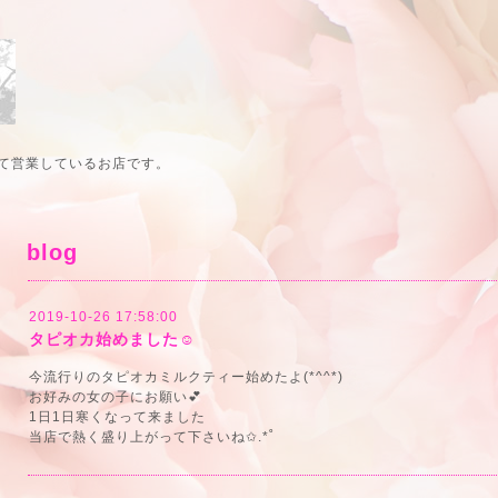
て営業しているお店です。
blog
2019-10-26 17:58:00
タピオカ始めました☺
今流行りのタピオカミルクティー始めたよ(*^^*)
お好みの女の子にお願い💕
1日1日寒くなって来ました
当店で熱く盛り上がって下さいね✩.*˚