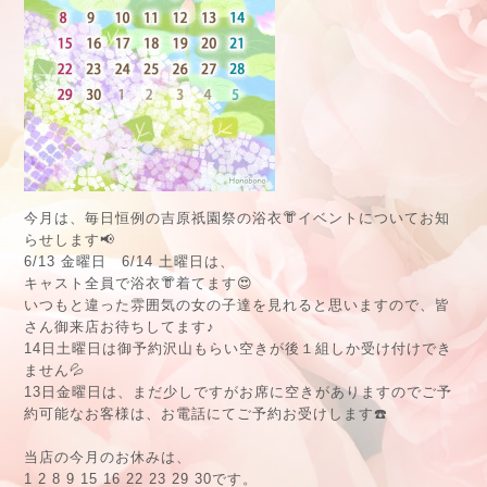
今月は、毎日恒例の吉原祇園祭の浴衣👘イベントについてお知
らせします📢
6/13 金曜日 6/14 土曜日は、
キャスト全員で浴衣👘着てます😍
いつもと違った雰囲気の女の子達を見れると思いますので、皆
さん御来店お待ちしてます♪
14日土曜日は御予約沢山もらい空きが後１組しか受け付けでき
ません💦
13日金曜日は、まだ少しですがお席に空きがありますのでご予
約可能なお客様は、お電話にてご予約お受けします☎️
当店の今月のお休みは、
1 2 8 9 15 16 22 23 29 30です。