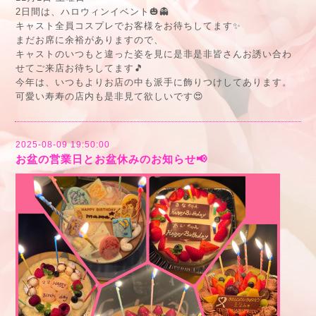
2日間は、ハロウィンイベント🎃👻
キャスト全員コスプレでお客様をお待ちしてます✨
まだお席に余裕がありますので、
キャストのいつもと違った姿を見に是非是非皆さんお誘い合わ
せてご来店お待ちしてます🎵
今年は、いつもよりお店の中も派手に飾りつけしてあります。
可愛い寿寿の店内も是非見て欲しいです😍
2025-08-09 19:50:00
お盆の営業日とお盆休みのお知らせ📢