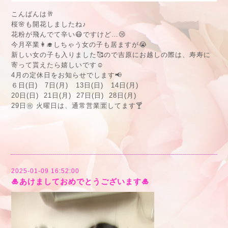
こんばんは🥂
桜🌸も開花しましたね♪
花粉が飛んでて辛い😷ですけど…😢
今月卒業👩‍🎓しちゃう女の子も居ますが😭
新しい女の子も入りました🥰ので吉原にお越しの際は、寿寿に
寄って貰えたら嬉しいです☺️
4月の定休日をお知らせでします📢
６日(日) 7日(月) 13日(日) 14日(月)
20日(日) 21日(月) 27日(日) 28日(月)
29日㊗️ 火曜日は、通常営業🈺してます🍸
2025-01-09 16:52:00
🎍あけましておめでとうございます🎍