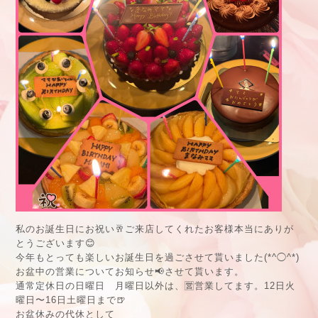
私のお誕生日にお祝い🥂ご来店してくれたお客様本当にありが
とうございます😊
今年もとっても楽しいお誕生日を過ごさせて貰いました(*^◯^*)
お盆中の営業についてお知らせ📢させて貰います。
通常定休日の日曜日 月曜日以外は、🈺営業してます。12日火
曜日〜16日土曜日まで🍺
お盆休みの代休として